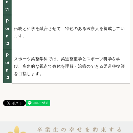
n
t1
P
oi
伝統と科学を融合させて、特色のある医療人を養成してい
n
ます。
t2
P
スポーツ柔整学科では、柔道整復学とスポーツ科学を学
oi
び、多角的な視点で身体を理解・治療のできる柔道整復師
n
を目指します。
t3