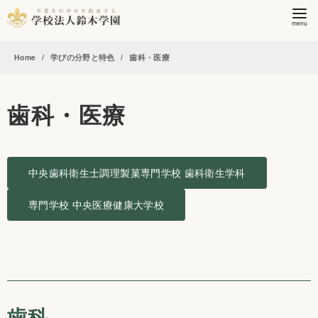
コ
Home
学びの分野と特色
歯科・医療
ン
テ
ン
歯科・医療
ツ
へ
移
動
中央歯科衛生士調理製菓専門学校 歯科衛生学科
専門学校 中央医療健康大学校
歯科