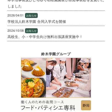
しました
2026/04/01
お知らせ
学校法⼈鈴⽊学園 合同⼊学式を開催
2024/10/08
お知らせ
高校生、小・中学生向け無料出張講座実施中！
鈴木学園グループ