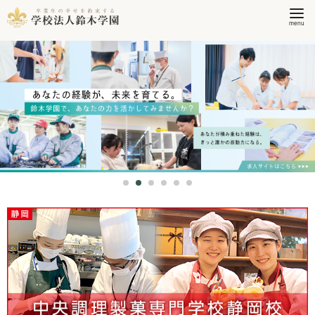
コ
ン
テ
ン
ツ
へ
移
動