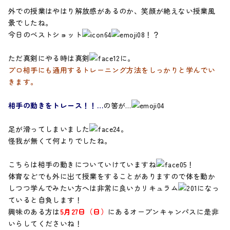
外での授業はやはり解放感があるのか、笑顔が絶えない授業風
景でしたね。
今日のベストショット
！？
ただ真剣にやる時は真剣
に。
プロ相手にも通用するトレーニング方法をしっかりと学んでい
きます。
相手の動きをトレース！！…
の筈が…
足が滑ってしまいました
。
怪我が無くて何よりでしたね。
こちらは相手の動きについていけていますね
！
体育などでも外に出て授業をすることがありますので体を動か
しつつ学んでみたい方へは非常に良いカリキュラム
になっ
ていると自負します！
興味のある方は
5月27日（日）
にあるオープンキャンパスに是非
いらしてくださいね！