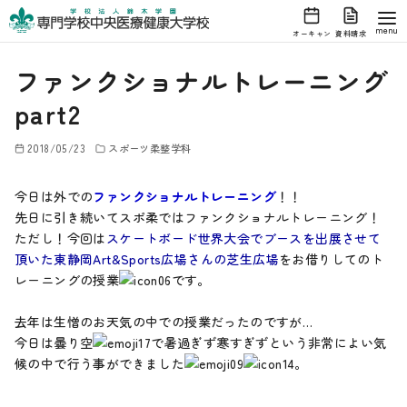
オーキャン
資料請求
コ
ファンクショナルトレーニング
ン
テ
part2
ン
ツ
2018/05/23
スポーツ柔整学科
へ
今日は外での
ファンクショナルトレーニング
！！
移
先日に引き続いてスポ柔ではファンクショナルトレーニング！
動
ただし！今回は
スケートボード世界大会でブースを出展させて
頂いた東静岡Art&Sports広場さんの芝生広場
をお借りしてのト
レーニングの授業
です。
去年は生憎のお天気の中での授業だったのですが…
今日は曇り空
で暑過ぎず寒すぎずという非常によい気
候の中で行う事ができました
。