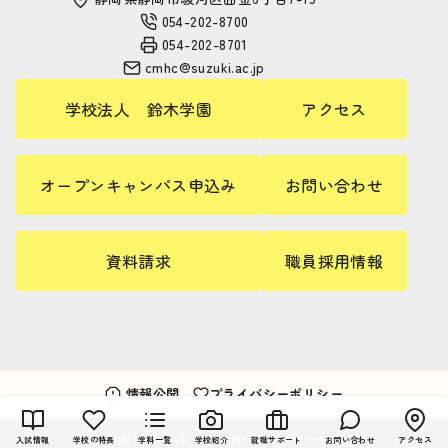
054-202-8700
054-202-8701
cmhc@suzuki.ac.jp
学校法人 鈴木学園
アクセス
オープンキャンパス申込み
お問い合わせ
資料請求
職員採用情報
情報公開
プライバシーポリシー
Copyright© Suzuki Academy. All rights reserved.
入試情報
学校の特長
学科一覧
学校紹介
就職サポート
お問い合わせ
アクセス