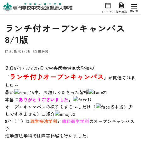
オーキャン
資料請求
コ
ランチ付オープンキャンパス
ン
テ
8/1版
ン
ツ
2015/08/05
未分類
へ
先日8/1・8/2の2日で中央医療健康大学校の
移
ランチ付♪オープンキャンパス
動
「
」が開催されま
した～。
暑い
中、お越しくださった皆様
本当に
ありがとうございました
。
オープンキャンパスの様子をすこ～しだけ（
本当に少
しですみません）ご紹介
8/1（土）は
理学療法学科
と
歯科衛生学科
のオープンキャンパス
♪
理学療法学科では障害体験を行いました。