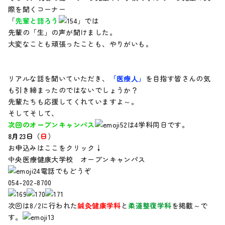
際を聞くコーナー
「
先輩と語ろう
」では
先輩の「生」の声が聞けました。
大変なことも頑張ったことも、やりがいも。
リアルな話を聞いていただき、
「医療人」
を目指す皆さんの気
も引き締まったのではないでしょうか？
先輩たちも応援してくれていますよ～。
そしてそして、
次回のオープンキャンパス
は4学科同日です。
8月23日（
日
）
お申込みはここをクリック↓
中央医療健康大学校 オープンキャンパス
電話でもどうぞ
054-202-8700
次回は8/2に行われた
鍼灸健康学科
と
柔道整復学科
を掲載～で
す。