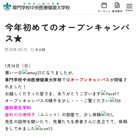
オーキャン
資料請求
コ
今年初めてのオープンキャンパ
ン
テ
ス★
ン
ツ
2018/01/15
未分類
へ
1月14日（日）
移
寒い一日
になりましたが、
動
専門学校中央医療健康大学校
では
オープンキャンパス
が開催さ
れました！
お越しくださった皆さま、ありがとうございます
オープンキャンパスの様子を少し・・・ご覧ください
歯科衛生学科
歯科の治療椅子
（ユニット）の部屋で、少し体験
。
先生の説明を聞いたり、先輩たちを患者さんに見立てて、体験
をしてみました