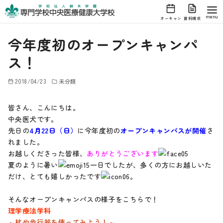
オーキャン
資料請求
コ
今年度初のオープンキャンパ
ン
テ
ス！
ン
ツ
2018/04/23
未分類
へ
皆さん、こんにちは。
移
中央医犬です。
動
先日の
4月22日（日）
に今年度初の
オープンキャンパスが開催
さ
れました。
お越しくださった皆様、
ありがとうございます
夏のように暑い
一日でしたが、多くの方にお越しいた
だけ、とても嬉しかったです
。
そんなオープンキャンパスの様子をこちらで！
理学療法学科
～杖や歩行器を使ってみよう！～