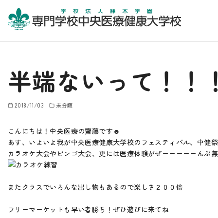
コ
ン
半端ないって！！
テ
ン
ツ
2018/11/03
未分類
へ
移
こんにちは！中央医療の齋藤です☻
動
あす、いよいよ我が中央医療健康大学校のフェスティバル、中健
カラオケ大会やビンゴ大会、更には医療体験がぜーーーーーんぶ
またクラスでいろんな出し物もあるので楽しさ２００倍
フリーマーケットも早い者勝ち！ぜひ遊びに来てね