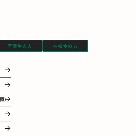
卒業生の方
在校生の方
願）