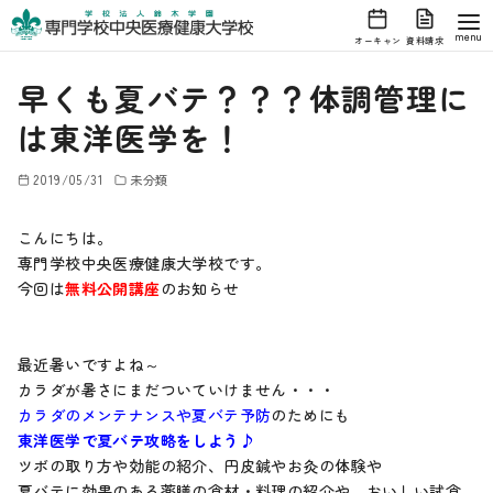
オーキャン
資料請求
コ
早くも夏バテ？？？体調管理に
ン
テ
は東洋医学を！
ン
ツ
2019/05/31
未分類
へ
こんにちは。
移
専門学校中央医療健康大学校です。
動
今回は
無料公開講座
のお知らせ
最近暑いですよね～
カラダが暑さにまだついていけません・・・
カラダのメンテナンスや夏バテ予防
のためにも
東洋医学で夏バテ攻略をしよう♪
ツボの取り方や効能の紹介、円皮鍼やお灸の体験や
夏バテに効果のある薬膳の食材・料理の紹介や、おいしい試食