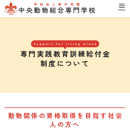
コ
ン
テ
ン
Support for living alone
ツ
専門実践教育訓練給付金
へ
制度について
移
動
動物関係の資格取得を目指す社会
人の方へ