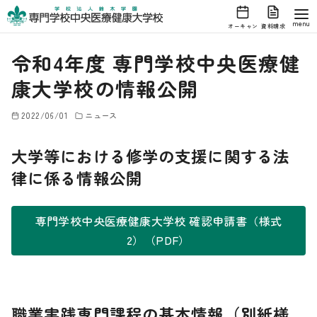
オーキャン
資料請求
コ
令和4年度 専門学校中央医療健
ン
テ
康大学校の情報公開
ン
ツ
2022/06/01
ニュース
へ
大学等における修学の支援に関する法
移
律に係る情報公開
動
専門学校中央医療健康大学校 確認申請書（様式
2）（PDF）
職業実践専門課程の基本情報（別紙様