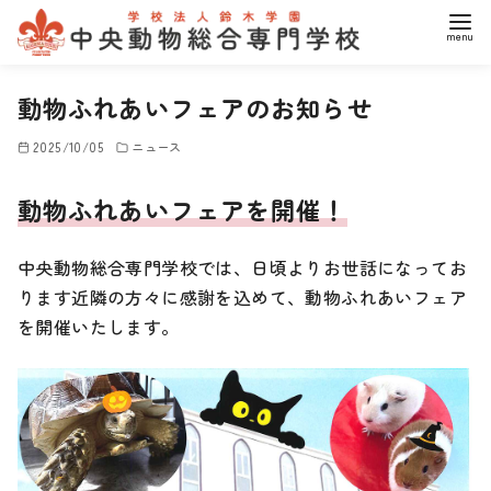
コ
動物ふれあいフェアのお知らせ
ン
テ
2025/10/05
ニュース
ン
ツ
動物ふれあいフェアを開催！
へ
移
中央動物総合専門学校では、日頃よりお世話になってお
動
ります近隣の方々に感謝を込めて、動物ふれあいフェア
を開催いたします。