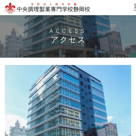
コ
ン
テ
アクセス
ン
ツ
へ
移
動