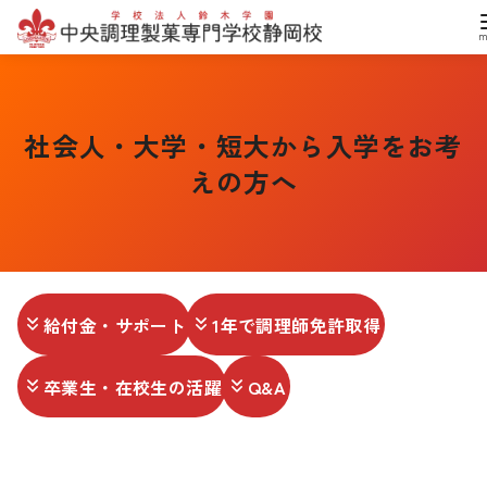
コ
ン
テ
社会人・大学・短大から入学をお考
ン
えの方へ
ツ
へ
移
動
給付金・サポート
1年で調理師免許取得
卒業生・在校生の活躍
Q&A