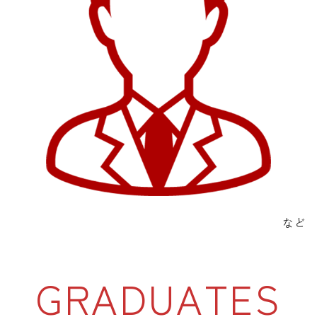
など
GRADUATES