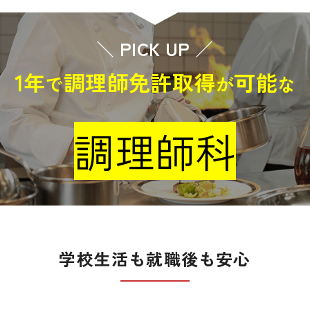
＼
PICK UP
／
1年
調理師免許取得
可能
で
が
な
調理師科
学校生活も就職後も安心