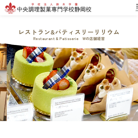
コ
ン
レストラン&パティスリーリリウム
テ
ン
ツ
へ
移
動